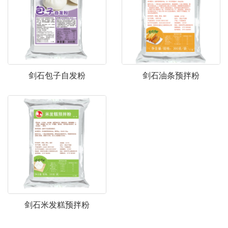
剑石包子自发粉
剑石油条预拌粉
剑石米发糕预拌粉