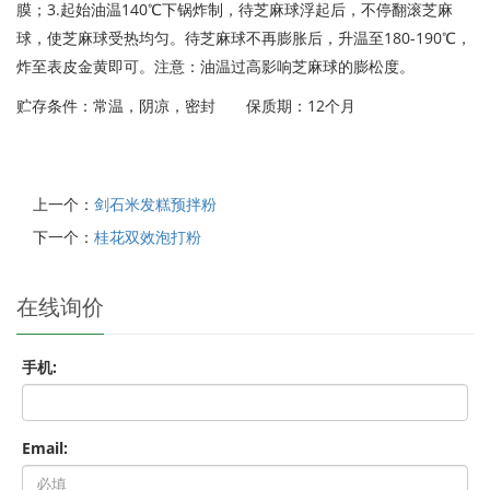
膜；3.起始油温140℃下锅炸制，待芝麻球浮起后，不停翻滚芝麻
球，使芝麻球受热均匀。待芝麻球不再膨胀后，升温至180-190℃，
炸至表皮金黄即可。注意：油温过高影响芝麻球的膨松度。
贮存条件：常温，阴凉，密封 保质期：12个月
上一个：
剑石米发糕预拌粉
下一个：
桂花双效泡打粉
在线询价
手机:
Email: