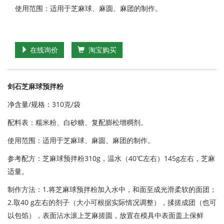
使用范围：适用于芝麻球、麻圆、麻团的制作。
在线询价
淘宝购买
剑石芝麻球预拌粉
净含量/规格：310克/袋
配料表：糯米粉、白砂糖、复配膨松增稠剂。
使用范围：适用于芝麻球、麻圆、麻团的制作。
参考配方：芝麻球预拌粉310g，温水（40℃左右）145g左右，芝麻
适量。
制作方法：1.将芝麻球预拌粉加入水中，和面至成光滑柔软的面团；
2.取40 g左右的剂子（大小可根据实际情况调整），揉搓成团（也可
以包馅），表面沾水滚上芝麻搓圆，放置在模具中表面盖上保鲜