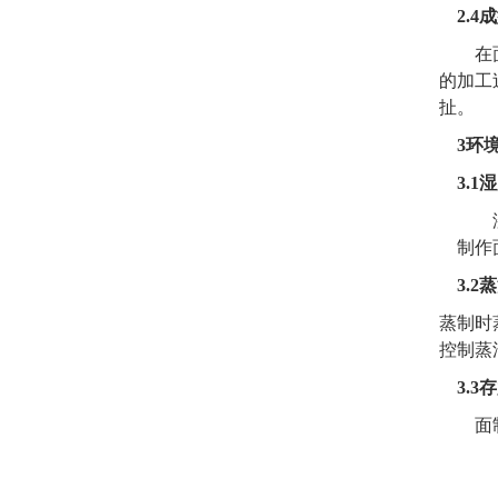
2.4
成
在
的加工
扯。
3
环
3.1
湿
制作
3.2
蒸
蒸制时
控制蒸
3.3
存
面