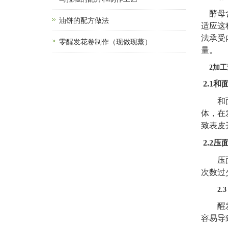
酵母
油饼的配方做法
适应这
法承受
零醒发花卷制作（现做现蒸）
量。
2
加工
2.1
和
和
体，在
致表皮
2.2
压
压
次数过
2.
醒
容易导