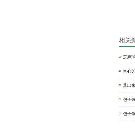
相关
芝麻
空心
蒸出
包子
包子